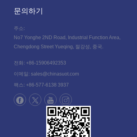
문의하기
주소:
No7 Yonghe 2ND Road, Industrial Function Area,
Chengdong Street Yueqing, 절강성, 중국.
전화:
+86-15906492353
이메일:
sales@chinasuot.com
팩스:
+86-577-6138 3937