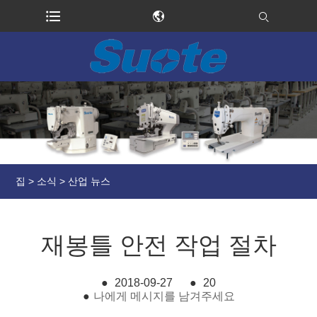
집
>
소식
>
산업 뉴스
재봉틀 안전 작업 절차
●
2018-09-27
●
20
●
나에게 메시지를 남겨주세요